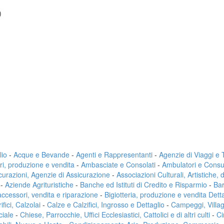
)
lio
-
Acque e Bevande
-
Agenti e Rappresentanti
-
Agenzie di Viaggi e
ri, produzione e vendita
-
Ambasciate e Consolati
-
Ambulatori e Consul
curazioni, Agenzie di Assicurazione
-
Associazioni Culturali, Artistiche, 
-
Aziende Agrituristiche
-
Banche ed Istituti di Credito e Risparmio
-
Bar
 accessori, vendita e riparazione
-
Bigiotteria, produzione e vendita Dett
fici, Calzolai
-
Calze e Calzifici, Ingrosso e Dettaglio
-
Campeggi, Villa
ciale
-
Chiese, Parrocchie, Uffici Ecclesiastici, Cattolici e di altri culti
-
Ci