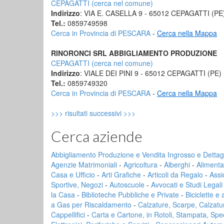
CEPAGATTI (cerca nel comune)
Indirizzo
: VIA E. CASELLA 9 - 65012 CEPAGATTI (PE
Tel.:
0859749598
Cerca in Provincia di PESCARA
-
Cerca nella Mappa
RINORONCI SRL ABBIGLIAMENTO PRODUZIONE
CEPAGATTI (cerca nel comune)
Indirizzo
: VIALE DEI PINI 9 - 65012 CEPAGATTI (PE)
Tel.:
0859749320
Cerca in Provincia di PESCARA
-
Cerca nella Mappa
>>> risultati successivi >>>
Cerca aziende
Abbigliamento Produzione e Vendita Ingrosso e Dettag
Agenzie Matrimoniali
-
Agricoltura
-
Alberghi
-
Alimenta
Casa e Ufficio
-
Arti Grafiche
-
Articoli da Regalo
-
Assi
Sportive, Negozi
-
Autoscuole
-
Avvocati e Studi Legali
la Casa
-
Biblioteche Pubbliche e Private
-
Biciclette e
a Gas per Riscaldamento
-
Calzature, Scarpe, Calzaturi
Cappellifici
-
Carta e Cartone, in Rotoli, Stampata, Spe