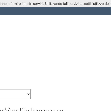
tano a fornire i nostri servizi. Utilizzando tali servizi, accetti l'utilizzo dei
liamento Produzione e Vendita Ingrosso e Dettaglio
e Vendita Ingrosso e