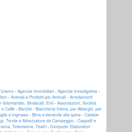
 Turismo
-
Agenzie Immobiliari
-
Agenzie Investigative
-
tori
-
Animali e Prodotti per Animali
-
Arredamenti
di Volontariato, Sindacati, Enti
-
Associazioni, Società
 e Caffè
-
Barche
-
Biancheria Intima, per Alberghi, per
aglio e Ingrosso
-
Birra e bevande alla spina
-
Caldaie
ggi, Tende e Attrezzature da Campeggio
-
Cappelli e
nema, Televisione, Teatri
-
Computer Elaboratori