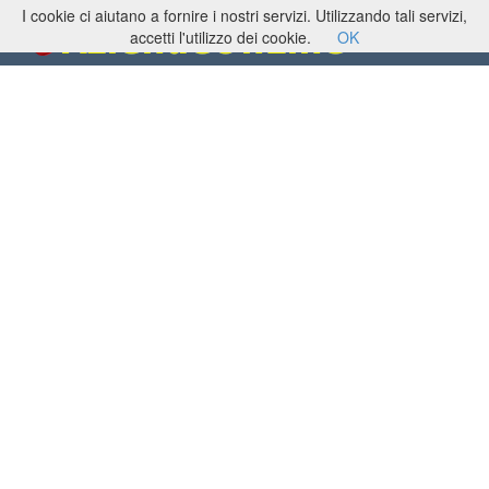
I cookie ci aiutano a fornire i nostri servizi. Utilizzando tali servizi,
Studi Dottori
Commercialisti
accetti l'utilizzo dei cookie.
OK