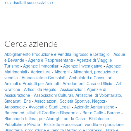
>>> risultati successivi >>>
Cerca aziende
Abbigliamento Produzione e Vendita Ingrosso e Dettaglio
-
Acque
e Bevande
-
Agenti e Rappresentanti
-
Agenzie di Viaggi e
Turismo
-
Agenzie Immobiliari
-
Agenzie Investigative
-
Agenzie
Matrimoniali
-
Agricoltura
-
Alberghi
-
Alimentari, produzione e
vendita
-
Ambasciate e Consolati
-
Ambulatori e Consultori
-
Animali e Prodotti per Animali
-
Arredamenti Casa e Ufficio
-
Arti
Grafiche
-
Articoli da Regalo
-
Assicurazioni, Agenzie di
Assicurazione
-
Associazioni Culturali, Artistiche, di Volontariato,
Sindacati, Enti
-
Associazioni, Società Sportive, Negozi
-
Autoscuole
-
Avvocati e Studi Legali
-
Aziende Agrituristiche
-
Banche ed Istituti di Credito e Risparmio
-
Bar e Caffè
-
Barche
-
Biancheria Intima, per Alberghi, per la Casa
-
Biblioteche
Pubbliche e Private
-
Biciclette e accessori, vendita e riparazione
-
Bigiotteria, produzione e vendita Dettaglio e Ingrosso
-
Birra e