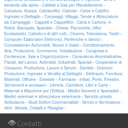
bevande alla spina
-
Caldaie a Gas per Riscaldamento
-
Calzature, Scarpe, Calzaturifici, Calzolai
-
Calze e Calzifici,
Ingrosso e Dettaglio
-
Campeggi, Villaggi, Tende e Attrezzature
da Campeggio
-
Cappelli e Cappellifici
-
Carta e Cartone, in
Rotoli, Stampata, Speciale
-
Chiese, Parrocchie, Uffici
Ecclesiastici, Cattolici e di altri culti
-
Cinema, Televisione, Teatri
-
Computer Elaboratori Elettronici, Periferiche e Servizi
-
Concessionari Automobili, Nuovo e Usato
-
Condizionamento
Aria, Produzione, Commercio, Installazione
-
Congressi e
Conferenze, Sale e Organizzazione
-
Consulenze Amministrative,
Fiscali, del Lavoro, Aziendali, Industriali, Speciali
-
Cooperative di
Consumo, Produzione, Lavoro e Servizi
-
Dentisti
-
Dolciumi,
Produzione, Ingrosso e Vendita al Dettaglio
-
Elettrauto, Forniture,
Materiali, Officine
-
Estetiste
-
Farmacie
-
Infissi, Porte, Finestre,
Serramenti e accessori
-
Librerie, Cartolerie, Libri e Carte
-
Materiali e Macchine per l'Edilizia
-
Medici Generici e Specialisti
-
Medici veterinari e attrezzature veterinarie
-
Servizio privato
Ambulanze
-
Studi Dottori Commercialisti
-
Vernici e Verniciature
-
Vetri, Vetrate, Cristalli e Plexiglas
-
Contatti