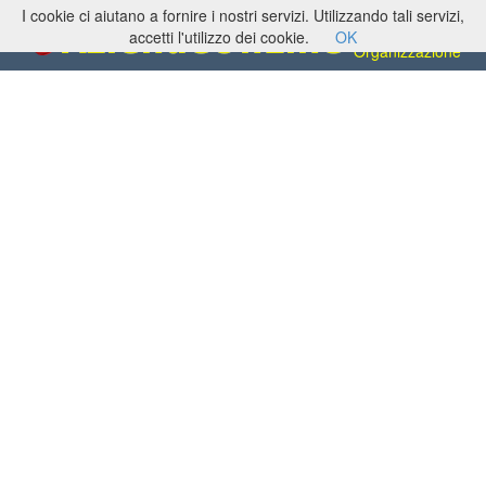
I cookie ci aiutano a fornire i nostri servizi. Utilizzando tali servizi,
Congressi e
Conferenze, Sale e
accetti l'utilizzo dei cookie.
OK
Organizzazione