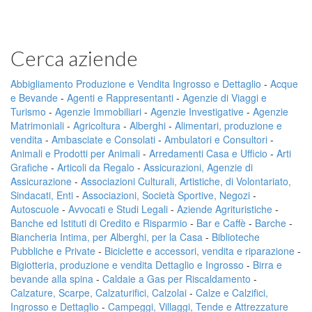
Cerca aziende
Abbigliamento Produzione e Vendita Ingrosso e Dettaglio
-
Acque
e Bevande
-
Agenti e Rappresentanti
-
Agenzie di Viaggi e
Turismo
-
Agenzie Immobiliari
-
Agenzie Investigative
-
Agenzie
Matrimoniali
-
Agricoltura
-
Alberghi
-
Alimentari, produzione e
vendita
-
Ambasciate e Consolati
-
Ambulatori e Consultori
-
Animali e Prodotti per Animali
-
Arredamenti Casa e Ufficio
-
Arti
Grafiche
-
Articoli da Regalo
-
Assicurazioni, Agenzie di
Assicurazione
-
Associazioni Culturali, Artistiche, di Volontariato,
Sindacati, Enti
-
Associazioni, Società Sportive, Negozi
-
Autoscuole
-
Avvocati e Studi Legali
-
Aziende Agrituristiche
-
Banche ed Istituti di Credito e Risparmio
-
Bar e Caffè
-
Barche
-
Biancheria Intima, per Alberghi, per la Casa
-
Biblioteche
Pubbliche e Private
-
Biciclette e accessori, vendita e riparazione
-
Bigiotteria, produzione e vendita Dettaglio e Ingrosso
-
Birra e
bevande alla spina
-
Caldaie a Gas per Riscaldamento
-
Calzature, Scarpe, Calzaturifici, Calzolai
-
Calze e Calzifici,
Ingrosso e Dettaglio
-
Campeggi, Villaggi, Tende e Attrezzature