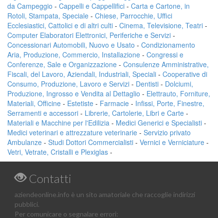
da Campeggio
-
Cappelli e Cappellifici
-
Carta e Cartone, in
Rotoli, Stampata, Speciale
-
Chiese, Parrocchie, Uffici
Ecclesiastici, Cattolici e di altri culti
-
Cinema, Televisione, Teatri
-
Computer Elaboratori Elettronici, Periferiche e Servizi
-
Concessionari Automobili, Nuovo e Usato
-
Condizionamento
Aria, Produzione, Commercio, Installazione
-
Congressi e
Conferenze, Sale e Organizzazione
-
Consulenze Amministrative,
Fiscali, del Lavoro, Aziendali, Industriali, Speciali
-
Cooperative di
Consumo, Produzione, Lavoro e Servizi
-
Dentisti
-
Dolciumi,
Produzione, Ingrosso e Vendita al Dettaglio
-
Elettrauto, Forniture,
Materiali, Officine
-
Estetiste
-
Farmacie
-
Infissi, Porte, Finestre,
Serramenti e accessori
-
Librerie, Cartolerie, Libri e Carte
-
Materiali e Macchine per l'Edilizia
-
Medici Generici e Specialisti
-
Medici veterinari e attrezzature veterinarie
-
Servizio privato
Ambulanze
-
Studi Dottori Commercialisti
-
Vernici e Verniciature
-
Vetri, Vetrate, Cristalli e Plexiglas
-
Contatti
aziendeonline.info è un sito amatoriale che raccoglie indirizzi
pubblici.
Per comunicare o segnalare errori: