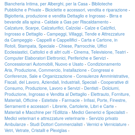
Biancheria Intima, per Alberghi, per la Casa
-
Biblioteche
Pubbliche e Private
-
Biciclette e accessori, vendita e riparazione
-
Bigiotteria, produzione e vendita Dettaglio e Ingrosso
-
Birra e
bevande alla spina
-
Caldaie a Gas per Riscaldamento
-
Calzature, Scarpe, Calzaturifici, Calzolai
-
Calze e Calzifici,
Ingrosso e Dettaglio
-
Campeggi, Villaggi, Tende e Attrezzature
da Campeggio
-
Cappelli e Cappellifici
-
Carta e Cartone, in
Rotoli, Stampata, Speciale
-
Chiese, Parrocchie, Uffici
Ecclesiastici, Cattolici e di altri culti
-
Cinema, Televisione, Teatri
-
Computer Elaboratori Elettronici, Periferiche e Servizi
-
Concessionari Automobili, Nuovo e Usato
-
Condizionamento
Aria, Produzione, Commercio, Installazione
-
Congressi e
Conferenze, Sale e Organizzazione
-
Consulenze Amministrative,
Fiscali, del Lavoro, Aziendali, Industriali, Speciali
-
Cooperative di
Consumo, Produzione, Lavoro e Servizi
-
Dentisti
-
Dolciumi,
Produzione, Ingrosso e Vendita al Dettaglio
-
Elettrauto, Forniture,
Materiali, Officine
-
Estetiste
-
Farmacie
-
Infissi, Porte, Finestre,
Serramenti e accessori
-
Librerie, Cartolerie, Libri e Carte
-
Materiali e Macchine per l'Edilizia
-
Medici Generici e Specialisti
-
Medici veterinari e attrezzature veterinarie
-
Servizio privato
Ambulanze
-
Studi Dottori Commercialisti
-
Vernici e Verniciature
-
Vetri, Vetrate, Cristalli e Plexiglas
-