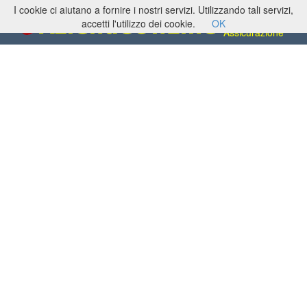
I cookie ci aiutano a fornire i nostri servizi. Utilizzando tali servizi,
Assicurazioni,
Agenzie di
accetti l'utilizzo dei cookie.
OK
Assicurazione