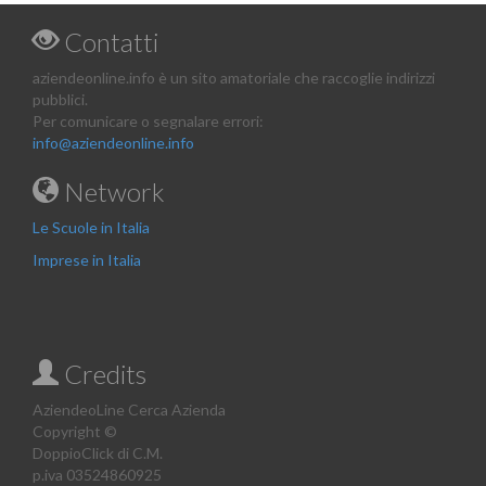
Contatti
aziendeonline.info è un sito amatoriale che raccoglie indirizzi
pubblici.
Per comunicare o segnalare errori:
info@aziendeonline.info
Network
Le Scuole in Italia
Imprese in Italia
Credits
AziendeoLine Cerca Azienda
Copyright ©
DoppioClick di C.M.
p.iva 03524860925