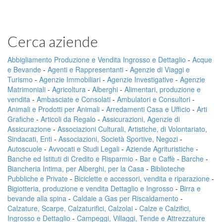
Cerca aziende
Abbigliamento Produzione e Vendita Ingrosso e Dettaglio
-
Acque
e Bevande
-
Agenti e Rappresentanti
-
Agenzie di Viaggi e
Turismo
-
Agenzie Immobiliari
-
Agenzie Investigative
-
Agenzie
Matrimoniali
-
Agricoltura
-
Alberghi
-
Alimentari, produzione e
vendita
-
Ambasciate e Consolati
-
Ambulatori e Consultori
-
Animali e Prodotti per Animali
-
Arredamenti Casa e Ufficio
-
Arti
Grafiche
-
Articoli da Regalo
-
Assicurazioni, Agenzie di
Assicurazione
-
Associazioni Culturali, Artistiche, di Volontariato,
Sindacati, Enti
-
Associazioni, Società Sportive, Negozi
-
Autoscuole
-
Avvocati e Studi Legali
-
Aziende Agrituristiche
-
Banche ed Istituti di Credito e Risparmio
-
Bar e Caffè
-
Barche
-
Biancheria Intima, per Alberghi, per la Casa
-
Biblioteche
Pubbliche e Private
-
Biciclette e accessori, vendita e riparazione
-
Bigiotteria, produzione e vendita Dettaglio e Ingrosso
-
Birra e
bevande alla spina
-
Caldaie a Gas per Riscaldamento
-
Calzature, Scarpe, Calzaturifici, Calzolai
-
Calze e Calzifici,
Ingrosso e Dettaglio
-
Campeggi, Villaggi, Tende e Attrezzature