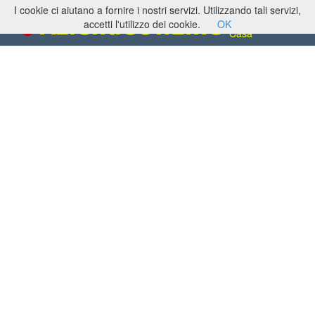
I cookie ci aiutano a fornire i nostri servizi. Utilizzando tali servizi,
Biancheria Intima,
per Alberghi, per la
accetti l'utilizzo dei cookie.
OK
Casa