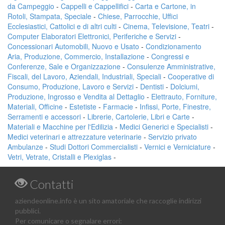
da Campeggio
-
Cappelli e Cappellifici
-
Carta e Cartone, in
Rotoli, Stampata, Speciale
-
Chiese, Parrocchie, Uffici
Ecclesiastici, Cattolici e di altri culti
-
Cinema, Televisione, Teatri
-
Computer Elaboratori Elettronici, Periferiche e Servizi
-
Concessionari Automobili, Nuovo e Usato
-
Condizionamento
Aria, Produzione, Commercio, Installazione
-
Congressi e
Conferenze, Sale e Organizzazione
-
Consulenze Amministrative,
Fiscali, del Lavoro, Aziendali, Industriali, Speciali
-
Cooperative di
Consumo, Produzione, Lavoro e Servizi
-
Dentisti
-
Dolciumi,
Produzione, Ingrosso e Vendita al Dettaglio
-
Elettrauto, Forniture,
Materiali, Officine
-
Estetiste
-
Farmacie
-
Infissi, Porte, Finestre,
Serramenti e accessori
-
Librerie, Cartolerie, Libri e Carte
-
Materiali e Macchine per l'Edilizia
-
Medici Generici e Specialisti
-
Medici veterinari e attrezzature veterinarie
-
Servizio privato
Ambulanze
-
Studi Dottori Commercialisti
-
Vernici e Verniciature
-
Vetri, Vetrate, Cristalli e Plexiglas
-
Contatti
aziendeonline.info è un sito amatoriale che raccoglie indirizzi
pubblici.
Per comunicare o segnalare errori: