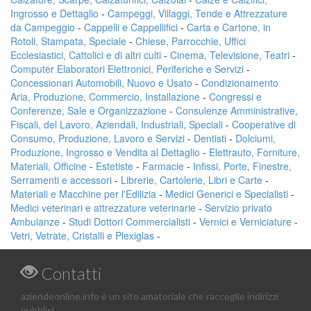
Ingrosso e Dettaglio
-
Campeggi, Villaggi, Tende e Attrezzature
da Campeggio
-
Cappelli e Cappellifici
-
Carta e Cartone, in
Rotoli, Stampata, Speciale
-
Chiese, Parrocchie, Uffici
Ecclesiastici, Cattolici e di altri culti
-
Cinema, Televisione, Teatri
-
Computer Elaboratori Elettronici, Periferiche e Servizi
-
Concessionari Automobili, Nuovo e Usato
-
Condizionamento
Aria, Produzione, Commercio, Installazione
-
Congressi e
Conferenze, Sale e Organizzazione
-
Consulenze Amministrative,
Fiscali, del Lavoro, Aziendali, Industriali, Speciali
-
Cooperative di
Consumo, Produzione, Lavoro e Servizi
-
Dentisti
-
Dolciumi,
Produzione, Ingrosso e Vendita al Dettaglio
-
Elettrauto, Forniture,
Materiali, Officine
-
Estetiste
-
Farmacie
-
Infissi, Porte, Finestre,
Serramenti e accessori
-
Librerie, Cartolerie, Libri e Carte
-
Materiali e Macchine per l'Edilizia
-
Medici Generici e Specialisti
-
Medici veterinari e attrezzature veterinarie
-
Servizio privato
Ambulanze
-
Studi Dottori Commercialisti
-
Vernici e Verniciature
-
Vetri, Vetrate, Cristalli e Plexiglas
-
Contatti
aziendeonline.info è un sito amatoriale che raccoglie indirizzi
pubblici.