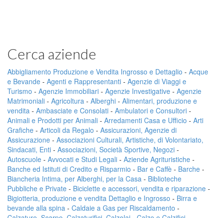
Cerca aziende
Abbigliamento Produzione e Vendita Ingrosso e Dettaglio
-
Acque
e Bevande
-
Agenti e Rappresentanti
-
Agenzie di Viaggi e
Turismo
-
Agenzie Immobiliari
-
Agenzie Investigative
-
Agenzie
Matrimoniali
-
Agricoltura
-
Alberghi
-
Alimentari, produzione e
vendita
-
Ambasciate e Consolati
-
Ambulatori e Consultori
-
Animali e Prodotti per Animali
-
Arredamenti Casa e Ufficio
-
Arti
Grafiche
-
Articoli da Regalo
-
Assicurazioni, Agenzie di
Assicurazione
-
Associazioni Culturali, Artistiche, di Volontariato,
Sindacati, Enti
-
Associazioni, Società Sportive, Negozi
-
Autoscuole
-
Avvocati e Studi Legali
-
Aziende Agrituristiche
-
Banche ed Istituti di Credito e Risparmio
-
Bar e Caffè
-
Barche
-
Biancheria Intima, per Alberghi, per la Casa
-
Biblioteche
Pubbliche e Private
-
Biciclette e accessori, vendita e riparazione
-
Bigiotteria, produzione e vendita Dettaglio e Ingrosso
-
Birra e
bevande alla spina
-
Caldaie a Gas per Riscaldamento
-
Calzature, Scarpe, Calzaturifici, Calzolai
-
Calze e Calzifici,