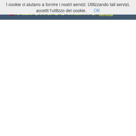
I cookie ci aiutano a fornire i nostri servizi. Utilizzando tali servizi,
Alimentari,
produzione e
accetti l'utilizzo dei cookie.
OK
vendita