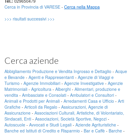
Tel.:
029650479
Cerca in Provincia di VARESE
-
Cerca nella Mappa
>>> risultati successivi >>>
Cerca aziende
Abbigliamento Produzione e Vendita Ingrosso e Dettaglio
-
Acque
e Bevande
-
Agenti e Rappresentanti
-
Agenzie di Viaggi e
Turismo
-
Agenzie Immobiliari
-
Agenzie Investigative
-
Agenzie
Matrimoniali
-
Agricoltura
-
Alberghi
-
Alimentari, produzione e
vendita
-
Ambasciate e Consolati
-
Ambulatori e Consultori
-
Animali e Prodotti per Animali
-
Arredamenti Casa e Ufficio
-
Arti
Grafiche
-
Articoli da Regalo
-
Assicurazioni, Agenzie di
Assicurazione
-
Associazioni Culturali, Artistiche, di Volontariato,
Sindacati, Enti
-
Associazioni, Società Sportive, Negozi
-
Autoscuole
-
Avvocati e Studi Legali
-
Aziende Agrituristiche
-
Banche ed Istituti di Credito e Risparmio
-
Bar e Caffè
-
Barche
-