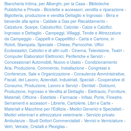
Biancheria Intima, per Alberghi, per la Casa
-
Biblioteche
Pubbliche e Private
-
Biciclette e accessori, vendita e riparazione
-
Bigiotteria, produzione e vendita Dettaglio e Ingrosso
-
Birra e
bevande alla spina
-
Caldaie a Gas per Riscaldamento
-
Calzature, Scarpe, Calzaturifici, Calzolai
-
Calze e Calzifici,
Ingrosso e Dettaglio
-
Campeggi, Villaggi, Tende e Attrezzature
da Campeggio
-
Cappelli e Cappellifici
-
Carta e Cartone, in
Rotoli, Stampata, Speciale
-
Chiese, Parrocchie, Uffici
Ecclesiastici, Cattolici e di altri culti
-
Cinema, Televisione, Teatri
-
Computer Elaboratori Elettronici, Periferiche e Servizi
-
Concessionari Automobili, Nuovo e Usato
-
Condizionamento
Aria, Produzione, Commercio, Installazione
-
Congressi e
Conferenze, Sale e Organizzazione
-
Consulenze Amministrative,
Fiscali, del Lavoro, Aziendali, Industriali, Speciali
-
Cooperative di
Consumo, Produzione, Lavoro e Servizi
-
Dentisti
-
Dolciumi,
Produzione, Ingrosso e Vendita al Dettaglio
-
Elettrauto, Forniture,
Materiali, Officine
-
Estetiste
-
Farmacie
-
Infissi, Porte, Finestre,
Serramenti e accessori
-
Librerie, Cartolerie, Libri e Carte
-
Materiali e Macchine per l'Edilizia
-
Medici Generici e Specialisti
-
Medici veterinari e attrezzature veterinarie
-
Servizio privato
Ambulanze
-
Studi Dottori Commercialisti
-
Vernici e Verniciature
-
Vetri, Vetrate, Cristalli e Plexiglas
-